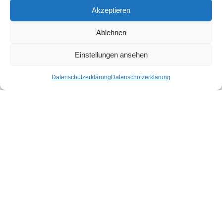
FENNOBED Düsseldorf
Akzeptieren
Ernst-Gnoß-Straße 3, 40219 Düsseldorf
021159851121
Ablehnen
duesseldorf@fennobed.de
Einstellungen ansehen
Zur Standortseite
Datenschutzerklärung
Datenschutzerklärung