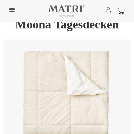
Home
»
Shop
»
Bett-Textilien
»
Tagesdecken
»
Moona
Tagesdecken
Moona Tagesdecken