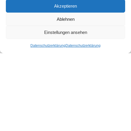
FENNOBED Düsseldorf
Akzeptieren
Ernst-Gnoß-Straße 3, 40219 Düsseldorf
021159851121
Ablehnen
duesseldorf@fennobed.de
Einstellungen ansehen
Zur Standortseite
Datenschutzerklärung
Datenschutzerklärung