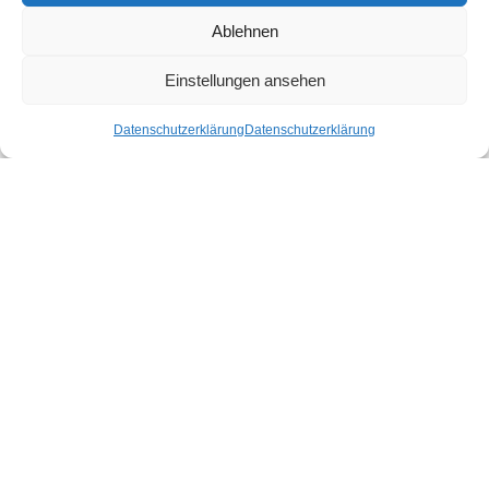
Ablehnen
Einstellungen ansehen
Datenschutzerklärung
Datenschutzerklärung
Moona Tagesdecke Rose /
Tuuli Tagesdecke Light
Mulberry
Grey
200,00
€
–
265,00
€
200,00
€
–
265,00
€
Ausführung wählen
Ausführung wählen