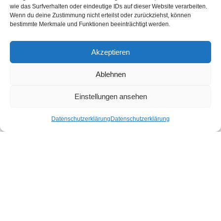
wie das Surfverhalten oder eindeutige IDs auf dieser Website verarbeiten.
Wenn du deine Zustimmung nicht erteilst oder zurückziehst, können
bestimmte Merkmale und Funktionen beeinträchtigt werden.
Ähnliche Produkte
Akzeptieren
Ablehnen
Einstellungen ansehen
Datenschutzerklärung
Datenschutzerklärung
Noora Kissenbezug Grey
Saara Kissenbezug White
35,00
€
–
45,00
€
35,00
€
–
45,00
€
Ausführung wählen
Ausführung wählen