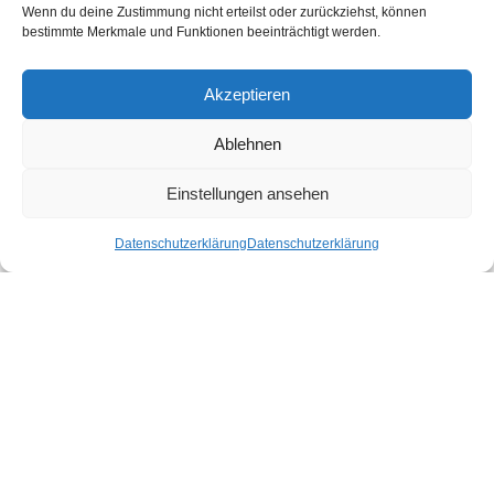
Wenn du deine Zustimmung nicht erteilst oder zurückziehst, können
bestimmte Merkmale und Funktionen beeinträchtigt werden.
Ähnliche Produkte
Akzeptieren
Ablehnen
Einstellungen ansehen
Datenschutzerklärung
Datenschutzerklärung
Noora Deckenbezug Light
Noora Deckenbezug Rose
Blue
100,00
€
–
185,00
€
125,00
€
–
130,00
€
Ausführung wählen
Ausführung wählen