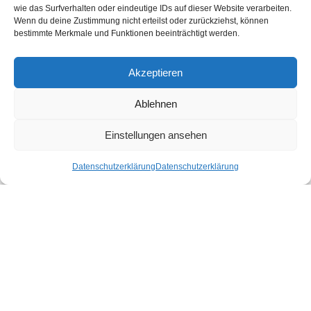
wie das Surfverhalten oder eindeutige IDs auf dieser Website verarbeiten.
Wenn du deine Zustimmung nicht erteilst oder zurückziehst, können
bestimmte Merkmale und Funktionen beeinträchtigt werden.
Ähnliche Produkte
Akzeptieren
Ablehnen
Einstellungen ansehen
Datenschutzerklärung
Datenschutzerklärung
Noora Deckenbezug Dark
Saara Kissenbezug Deep
Grey
Grey
100,00
€
–
185,00
€
35,00
€
–
45,00
€
Ausführung wählen
Ausführung wählen